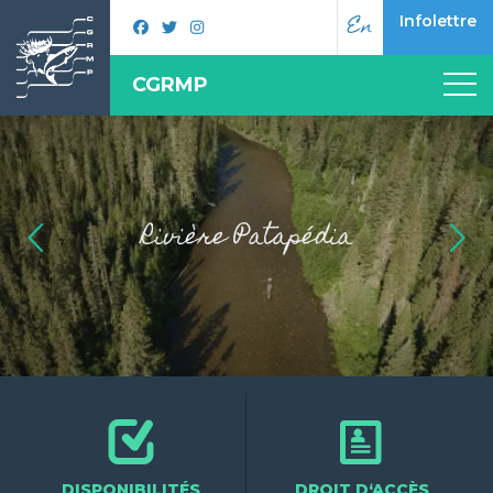
En
Infolettre
CGRMP
Rivière Patapédia
DISPONIBILITÉS
DROIT D‘ACCÈS